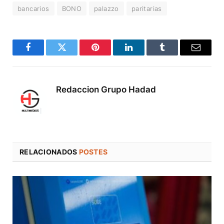
bancarios
BONO
palazzo
paritarias
Facebook
Twitter
Pinterest
LinkedIn
Tumblr
Correo
electró
Redaccion Grupo Hadad
RELACIONADOS
POSTES