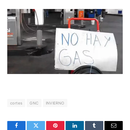
cortes
GNC
INVIERNO
Facebook
Twitter
Pinterest
LinkedIn
Tumblr
Correo