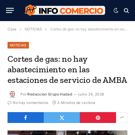
Casa
»
NOTICIAS
»
Cortes de gas: no hay abastecimiento en las estaciones de servicio de AMBA
NOTICIAS
Cortes de gas: no hay
abastecimiento en las
estaciones de servicio de AMBA
Por
Redaccion Grupo Hadad
junio 24, 2026
No hay comentarios
3 Minutos de Lectura