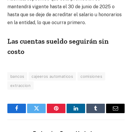
mantendrá vigente hasta el 30 de junio de 2025 o
hasta que se deje de acreditar el salario u honorarios
en la entidad, lo que ocurra primero.
Las cuentas sueldo seguirán sin
costo
bancos
cajeeros automaticos
comisiones
extraccion
Facebook
Twitter
Pinterest
LinkedIn
Tumblr
Correo
electró