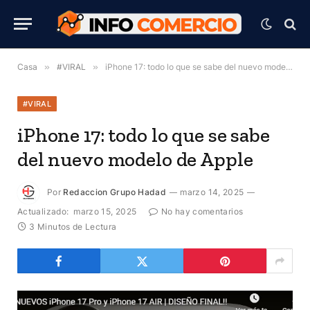
Casa
»
#VIRAL
»
iPhone 17: todo lo que se sabe del nuevo modelo de Apple
#VIRAL
iPhone 17: todo lo que se sabe
del nuevo modelo de Apple
Por
Redaccion Grupo Hadad
marzo 14, 2025
Actualizado:
marzo 15, 2025
No hay comentarios
3 Minutos de Lectura