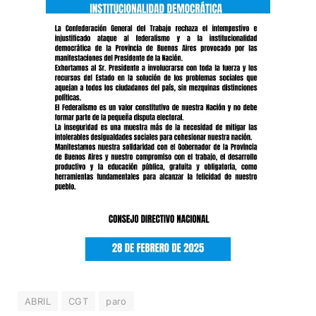
ABRIL
CGT
paro