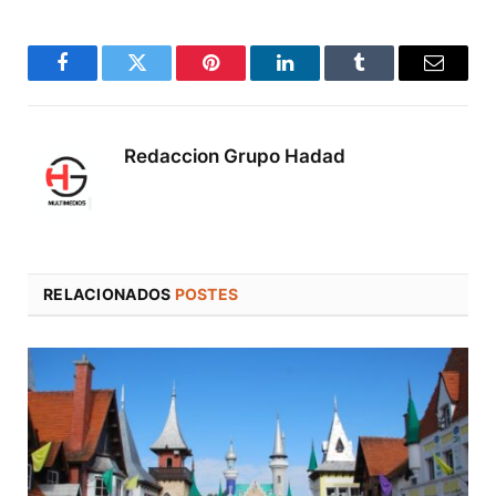
Facebook
Twitter
Pinterest
LinkedIn
Tumblr
Correo
electró
Redaccion Grupo Hadad
RELACIONADOS
POSTES