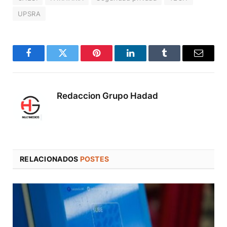
UPSRA
Facebook
Twitter
Pinterest
LinkedIn
Tumblr
Correo
electró
Redaccion Grupo Hadad
RELACIONADOS
POSTES