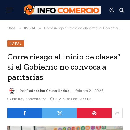
Casa
»
#VIRAL
»
Corre riesgo el inicio de clases” si el Gobierno no convoca a paritarias
#VIRAL
Corre riesgo el inicio de clases”
si el Gobierno no convoca a
paritarias
Por
Redaccion Grupo Hadad
febrero 21, 2026
No hay comentarios
2 Minutos de Lectura