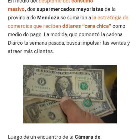
En medio del
desplome del
consumo
masivo
,
dos
supermercados mayoristas
de la
provincia de
Mendoza
se sumaron a
la estrategia de
comercios que reciben
dólares “cara chica”
como
medio de pago. La medida, que comenzó la cadena
Diarco la semana pasada, busca impulsar las ventas y
atraer más clientes.
Luego de un encuentro de la
Cámara de