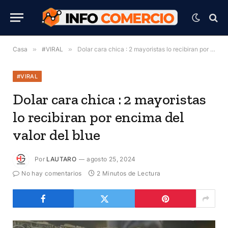
Casa
»
#VIRAL
»
Dolar cara chica : 2 mayoristas lo recibiran por encima del valor del blue
#VIRAL
Dolar cara chica : 2 mayoristas
lo recibiran por encima del
valor del blue
Por
LAUTARO
agosto 25, 2024
No hay comentarios
2 Minutos de Lectura