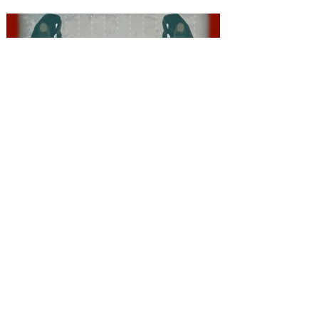
El incidente generó una fuerte respuesta desde
Moscú, que advirtió a París sobre la necesidad de
respetar los derechos de Durov. Asimismo,
Elon
Musk
, propietario de la red social X, criticó lo
sucedido, afirmando que la libertad de expresión en
Europa estaba bajo ataque. “Estamos en 2030 en
Europa y te ejecutan porque te gusta un meme”,