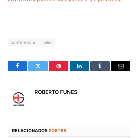
conferencia
milei
Facebook
Twitter
Pinterest
LinkedIn
Tumblr
Correo
electró
ROBERTO FUNES
RELACIONADOS
POSTES