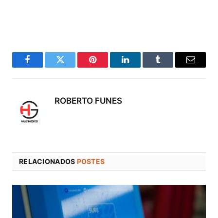
Facebook
Twitter
Pinterest
LinkedIn
Tumblr
Correo
electró
ROBERTO FUNES
RELACIONADOS
POSTES