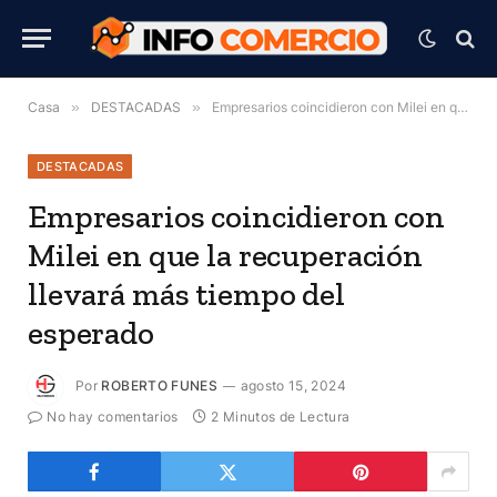
Casa
»
DESTACADAS
»
Empresarios coincidieron con Milei en que la recuperación llevará más tiempo del esperado
DESTACADAS
Empresarios coincidieron con
Milei en que la recuperación
llevará más tiempo del
esperado
Por
ROBERTO FUNES
agosto 15, 2024
No hay comentarios
2 Minutos de Lectura