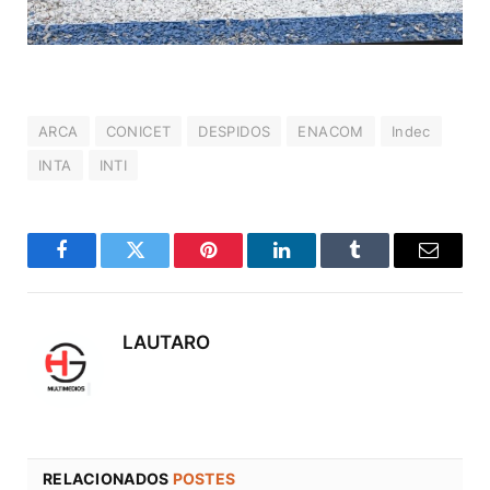
ARCA
CONICET
DESPIDOS
ENACOM
Indec
INTA
INTI
Facebook
Twitter
Pinterest
LinkedIn
Tumblr
Correo
electró
LAUTARO
RELACIONADOS
POSTES