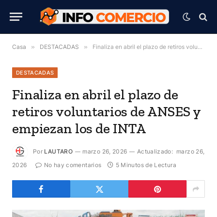
Casa
»
DESTACADAS
»
Finaliza en abril el plazo de retiros voluntarios de ANSES y empiezan los de INTA
DESTACADAS
Finaliza en abril el plazo de
retiros voluntarios de ANSES y
empiezan los de INTA
Por
LAUTARO
marzo 26, 2026
Actualizado:
marzo 26,
2026
No hay comentarios
5 Minutos de Lectura