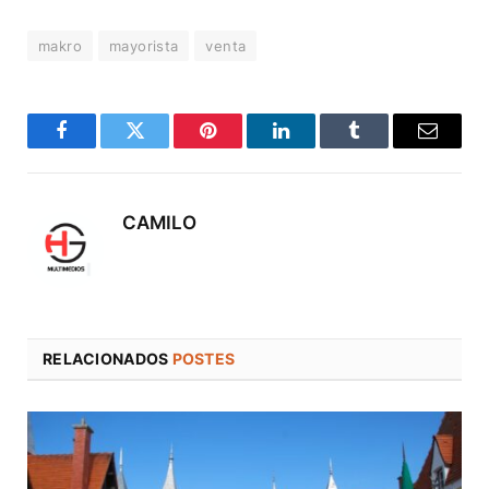
makro
mayorista
venta
Facebook
Twitter
Pinterest
LinkedIn
Tumblr
Correo
electró
CAMILO
RELACIONADOS
POSTES