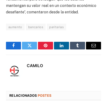
mantengan su valor real en un contexto económico
desafiante”, comentaron desde la entidad.
aumento
bancarios
paritarias
Facebook
Twitter
Pinterest
LinkedIn
Tumblr
Correo
electró
CAMILO
RELACIONADOS
POSTES