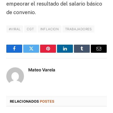
empeorar el resultado del salario básico
de convenio.
#VIRAL
CGT
INFLACION
TRABAJADORES
Facebook
Twitter
Pinterest
LinkedIn
Tumblr
Correo
electró
Mateo Varela
RELACIONADOS
POSTES