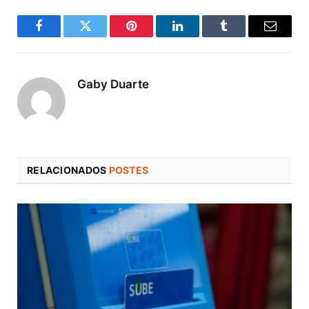
Facebook
Twitter
Pinterest
LinkedIn
Tumblr
Correo
electró
Gaby Duarte
RELACIONADOS
POSTES