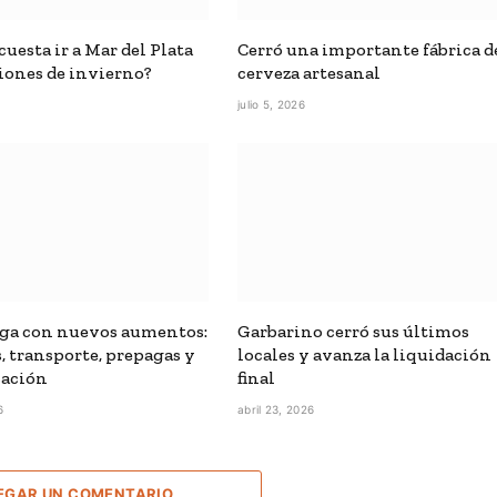
uesta ir a Mar del Plata
Cerró una importante fábrica d
iones de invierno?
cerveza artesanal
6
julio 5, 2026
ga con nuevos aumentos:
Garbarino cerró sus últimos
, transporte, prepagas y
locales y avanza la liquidación
ación
final
6
abril 23, 2026
EGAR UN COMENTARIO