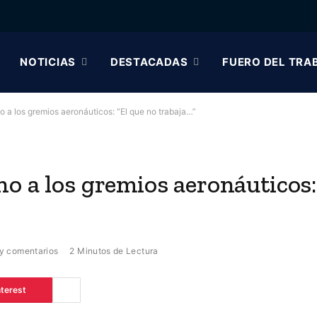
NOTICIAS
DESTACADAS
FUERO DEL TRA
 a los gremios aeronáuticos: “El que no trabaja…”
o a los gremios aeronáuticos:
y comentarios
2 Minutos de Lectura
nterest