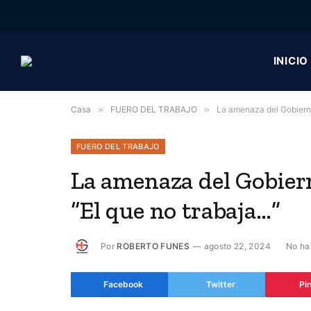
INICIO
Casa
»
FUERO DEL TRABAJO
»
La amenaza del Gobierno
FUERO DEL TRABAJO
La amenaza del Gobiern
“El que no trabaja…”
Por
ROBERTO FUNES
agosto 22, 2024
No ha
Facebook
Twitter
Pi