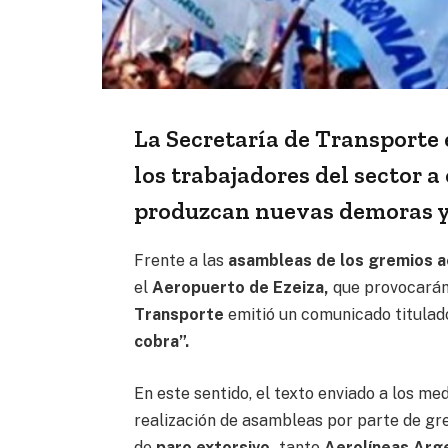
La Secretaría de Transporte 
los trabajadores del sector a
produzcan nuevas demoras y/
Frente a las
asambleas de los gremios a
el
Aeropuerto de Ezeiza,
que provocará
Transporte
emitió un comunicado titula
cobra”.
En este sentido, el texto enviado a los me
realización de asambleas por parte de gr
de
paro extorsivo,
tanto
Aerolíneas Arg