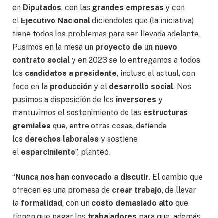
en
Diputados
, con las
grandes empresas
y con
el
Ejecutivo Nacional
diciéndoles que (la iniciativa)
tiene todos los problemas para ser llevada adelante.
Pusimos en la mesa un
proyecto de un nuevo
contrato social
y en 2023 se lo entregamos a todos
los
candidatos a presidente
, incluso al actual, con
foco en la
producción
y el
desarrollo social
. Nos
pusimos a disposición de los
inversores
y
mantuvimos el sostenimiento de las
estructuras
gremiales
que, entre otras cosas, defiende
los
derechos laborales
y sostiene
el
esparcimiento
”, planteó.
“
Nunca nos han convocado a discutir
. El cambio que
ofrecen es una promesa de
crear trabajo
, de llevar
la
formalidad
, con un
costo demasiado alto
que
tienen que pagar los
trabajadores
para que, además,