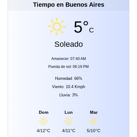
Tiempo en Buenos Aires
5°
C
Soleado
Amanecer: 07:40 AM
Puesta de sol: 06:19 PM
Humedad: 66%
Viento: 10.4 Kmph
Lluvia: 3%
Dom
Lun
Mar
4/12°C
4/11°C
5/10°C