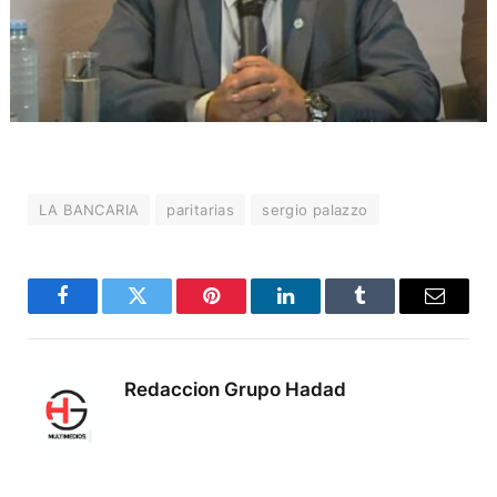
LA BANCARIA
paritarias
sergio palazzo
Facebook
Twitter
Pinterest
LinkedIn
Tumblr
Correo
electró
Redaccion Grupo Hadad