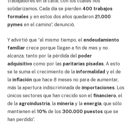
trabajadores en la calle, con los cuales nos
solidarizamos. Cada día se pierden
400 trabajos
formales
y en estos dos años quedaron
21.000
pymes
en el camino”, denunció.
Y advirtió que “al mismo tiempo, el
endeudamiento
familiar
crece porque llegan a fin de mes y no
alcanza, tanto por la pérdida del
poder
adquisitivo
como por las
paritarias pisadas
. A esto
se le suma el crecimiento de la
informalidad
y el de
la
inflación
que hace 8 meses no para de aumentar,
más la apertura indiscriminada de
importaciones
. Los
únicos sectores que han crecido son el
financiero
, el
de la
agroindustria
, la
minería
y la
energía
, que sólo
mantienen el
10%
de los
300.000 puestos
que se
han perdido”.