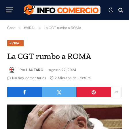
Casa
»
#VIRAL
»
La CGT rumbo a ROMA
#VIRAL
La CGT rumbo a ROMA
Por
LAUTARO
agosto 27, 2024
No hay comentarios
2 Minutos de Lectura