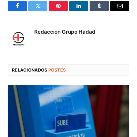
Facebook
Twitter
Pinterest
LinkedIn
Tumblr
Correo
electró
Redaccion Grupo Hadad
RELACIONADOS
POSTES