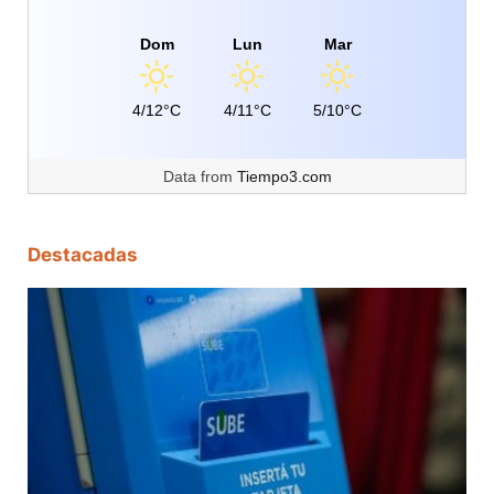
Dom
Lun
Mar
4/12°C
4/11°C
5/10°C
Data from
Tiempo3.com
Destacadas