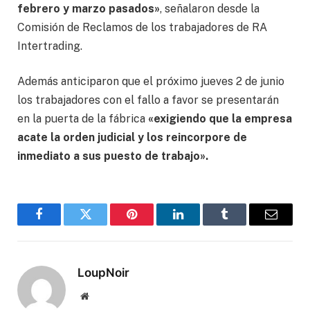
febrero y marzo pasados»
, señalaron desde la
Comisión de Reclamos de los trabajadores de RA
Intertrading.
Además anticiparon que el próximo jueves 2 de junio
los trabajadores con el fallo a favor se presentarán
en la puerta de la fábrica
«exigiendo que la empresa
acate la orden judicial y los reincorpore de
inmediato a sus puesto de trabajo».
Facebook
Twitter
Pinterest
LinkedIn
Tumblr
Correo
electró
LoupNoir
Sitio
web