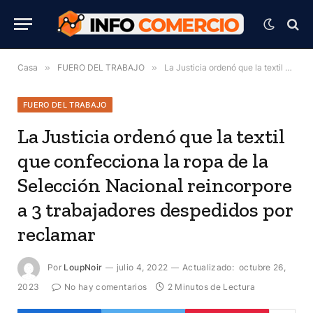
Casa
»
FUERO DEL TRABAJO
»
La Justicia ordenó que la textil que confecciona la ropa de la Selección Nacional reincorpore a 3 trabajadores despedidos por reclamar
FUERO DEL TRABAJO
La Justicia ordenó que la textil
que confecciona la ropa de la
Selección Nacional reincorpore
a 3 trabajadores despedidos por
reclamar
Por
LoupNoir
julio 4, 2022
Actualizado:
octubre 26,
2023
No hay comentarios
2 Minutos de Lectura