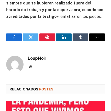
siempre que se hubieran realizado fuera del
horario de trabajo y por la supervisora, cuestiones
acreditadas por la testigo»
, enfatizaron los jueces.
Facebook
Twitter
Pinterest
LinkedIn
Tumblr
Correo
electró
LoupNoir
Sitio
web
RELACIONADOS
POSTES