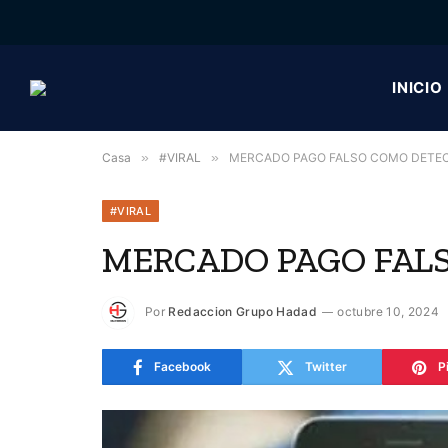
INICIO
Casa
»
#VIRAL
»
MERCADO PAGO FALSO COMO DETE
#VIRAL
MERCADO PAGO FAL
Por
Redaccion Grupo Hadad
octubre 10, 2024
Facebook
Twitter
P