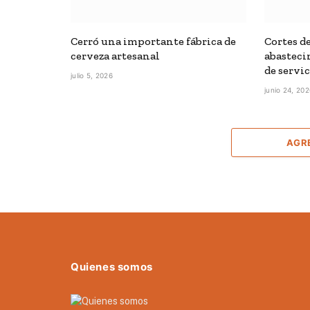
Cerró una importante fábrica de
Cortes de
cerveza artesanal
abasteci
de servi
julio 5, 2026
junio 24, 20
AGR
Quienes somos