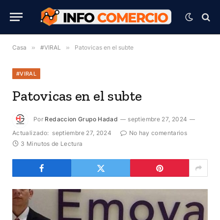
Casa
»
#VIRAL
»
Patovicas en el subte
#VIRAL
Patovicas en el subte
Por
Redaccion Grupo Hadad
septiembre 27, 2024
Actualizado:
septiembre 27, 2024
No hay comentarios
3 Minutos de Lectura