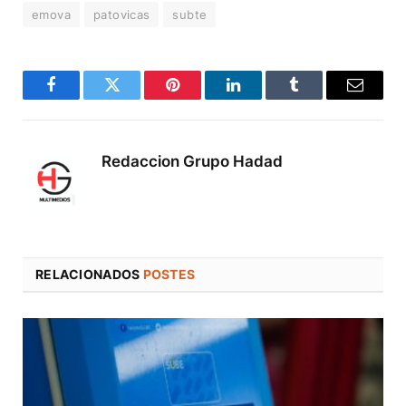
emova
patovicas
subte
Facebook
Twitter
Pinterest
LinkedIn
Tumblr
Correo
electró
Redaccion Grupo Hadad
RELACIONADOS
POSTES