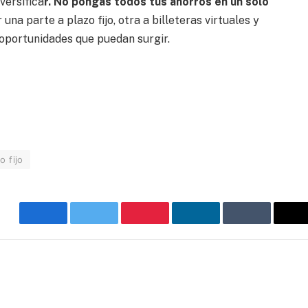
versifica
r. No pongas todos tus ahorros en un solo
una parte a plazo fijo, otra a billeteras virtuales y
oportunidades que puedan surgir.
o fijo
Facebook
Twitter
Pinterest
LinkedIn
Tumblr
C
e