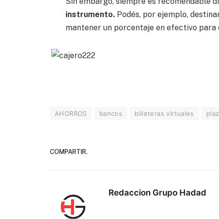
Sin embargo, siempre es recomendable di
instrumento.
Podés, por ejemplo, destinar 
mantener un porcentaje en efectivo para 
AHORROS
bancos
billeteras virtuales
plaz
COMPARTIR.
Redaccion Grupo Hadad