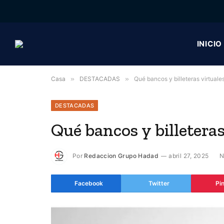
INICIO
Casa
»
DESTACADAS
»
Qué bancos y billeteras virtuale
DESTACADAS
Qué bancos y billetera
Por
Redaccion Grupo Hadad
abril 27, 2025
N
Facebook
Twitter
Pi