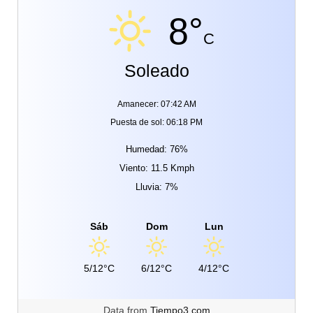
8°
C
Soleado
Amanecer: 07:42 AM
Puesta de sol: 06:18 PM
Humedad: 76%
Viento: 11.5 Kmph
Lluvia: 7%
Sáb
Dom
Lun
5/12°C
6/12°C
4/12°C
Data from
Tiempo3.com