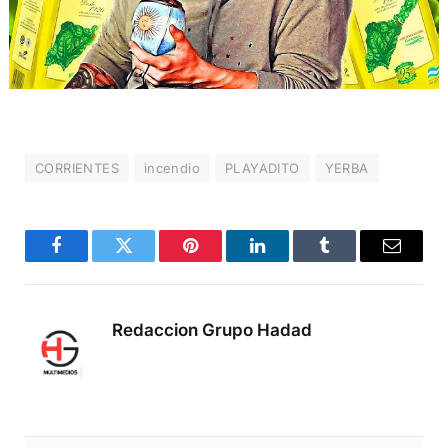
CORRIENTES
incendio
PLAYADITO
YERBA
Facebook
Twitter
Pinterest
LinkedIn
Tumblr
Correo
electró
Redaccion Grupo Hadad