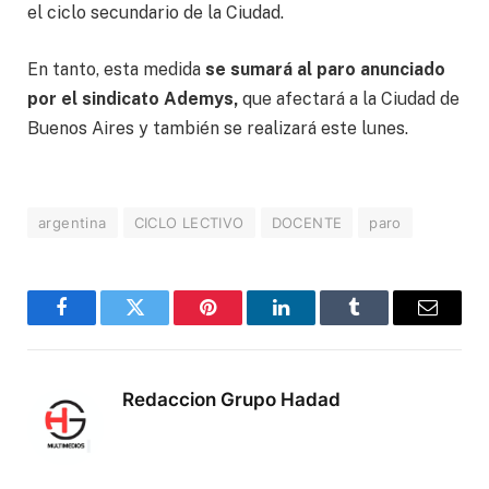
el ciclo secundario de la Ciudad.
En tanto, esta medida
se sumará al paro anunciado
por el sindicato Ademys,
que afectará a la Ciudad de
Buenos Aires y también se realizará este lunes.
argentina
CICLO LECTIVO
DOCENTE
paro
Facebook
Twitter
Pinterest
LinkedIn
Tumblr
Correo
electró
Redaccion Grupo Hadad