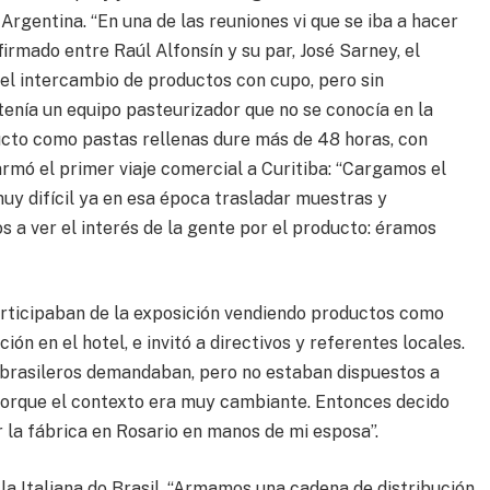
Argentina. “En una de las reuniones vi que se iba a hacer
 firmado entre Raúl Alfonsín y su par, José Sarney, el
 el intercambio de productos con cupo, pero sin
tenía un equipo pasteurizador que no se conocía en la
ducto como pastas rellenas dure más de 48 horas, con
armó el primer viaje comercial a Curitiba: “Cargamos el
uy difícil ya en esa época trasladar muestras y
 a ver el interés de la gente por el producto: éramos
rticipaban de la exposición vendiendo productos como
ón en el hotel, e invitó a directivos y referentes locales.
 brasileros demandaban, pero no estaban dispuestos a
porque el contexto era muy cambiante. Entonces decido
r la fábrica en Rosario en manos de mi esposa”.
a la Italiana do Brasil. “Armamos una cadena de distribución