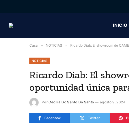
INICIO
Casa
»
NOTICIAS
»
Ricardo Diab: El showroom de CAME 
NOTICIAS
Ricardo Diab: El sho
oportunidad única par
Por
Cecilia Do Santo Do Santo
agosto 9, 2024
Facebook
Twitter
P