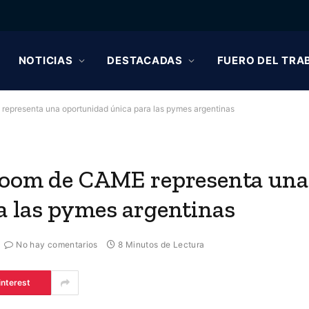
NOTICIAS
DESTACADAS
FUERO DEL TRA
representa una oportunidad única para las pymes argentinas
wroom de CAME representa una
a las pymes argentinas
No hay comentarios
8 Minutos de Lectura
interest