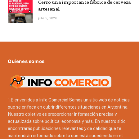
Cerró una importante fábrica de cerveza
artesanal
julio 5, 2026
Quienes somos
“¡Bienvenidos a Info Comercio! Somos un sitio web de noticias
que se enfoca en cubrir diferentes situaciones en Argentina.
Nuestro objetivo es proporcionar información precisa y
actualizada sobre política, economía y más. En nuestro sitio
encontrarás publicaciones relevantes y de calidad que te
mantendrán informado sobre lo que está sucediendo en el