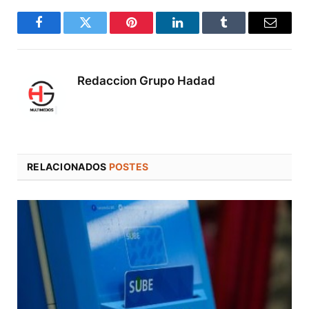
Facebook
Twitter
Pinterest
LinkedIn
Tumblr
Correo
electró
Redaccion Grupo Hadad
RELACIONADOS
POSTES