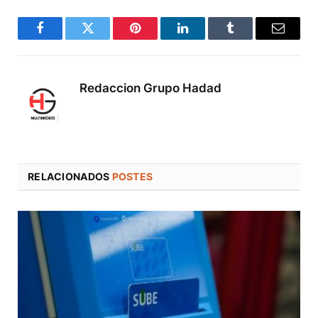
Facebook
Twitter
Pinterest
LinkedIn
Tumblr
Correo
electró
Redaccion Grupo Hadad
RELACIONADOS
POSTES