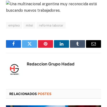
empleo
milei
reforma laborar
Facebook
Twitter
Pinterest
LinkedIn
Tumblr
Correo
electró
Redaccion Grupo Hadad
RELACIONADOS
POSTES