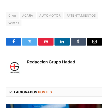
0 km
ACARA
AUTOMOTOR
PATENTAMIENTOS
ventas
Facebook
Twitter
Pinterest
LinkedIn
Tumblr
Correo
electró
Redaccion Grupo Hadad
RELACIONADOS
POSTES