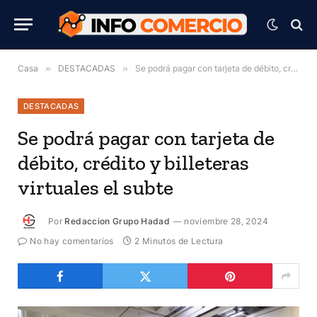
Casa
»
DESTACADAS
»
Se podrá pagar con tarjeta de débito, crédito y billeteras virtuales el subte
DESTACADAS
Se podrá pagar con tarjeta de
débito, crédito y billeteras
virtuales el subte
Por
Redaccion Grupo Hadad
noviembre 28, 2024
No hay comentarios
2 Minutos de Lectura