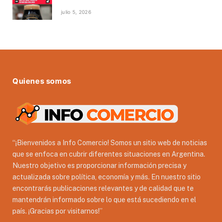
julio 5, 2026
Quienes somos
“¡Bienvenidos a Info Comercio! Somos un sitio web de noticias
que se enfoca en cubrir diferentes situaciones en Argentina.
Nuestro objetivo es proporcionar información precisa y
actualizada sobre política, economía y más. En nuestro sitio
encontrarás publicaciones relevantes y de calidad que te
mantendrán informado sobre lo que está sucediendo en el
país. ¡Gracias por visitarnos!”