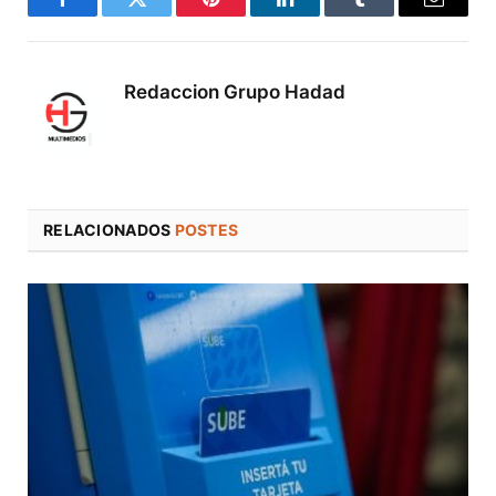
Facebook
Twitter
Pinterest
LinkedIn
Tumblr
Correo
electró
Redaccion Grupo Hadad
RELACIONADOS
POSTES