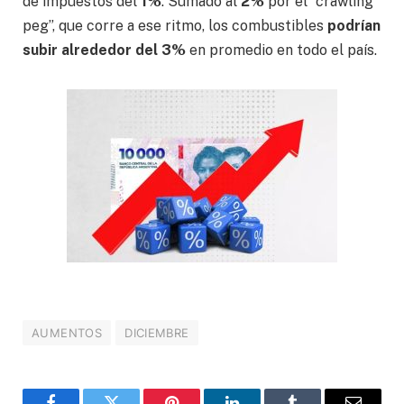
de impuestos del
1%
. Sumado al
2%
por el “crawling
peg”, que corre a ese ritmo, los combustibles
podrían
subir alrededor del 3%
en promedio en todo el país.
AUMENTOS
DICIEMBRE