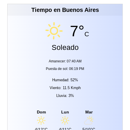
Tiempo en Buenos Aires
7°
C
Soleado
Amanecer: 07:40 AM
Puesta de sol: 06:19 PM
Humedad: 52%
Viento: 11.5 Kmph
Lluvia: 3%
Dom
Lun
Mar
4/12°C
4/11°C
5/10°C