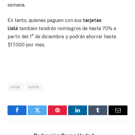
semana.
En tanto, quienes paguen con sus
tarjetas
Ualá
también tendrán reintegros de hasta 70% a
partir del 1° de diciembre y podrán ahorrar hasta
$17.000 por mes.
sube
subte
Facebook
Twitter
Pinterest
LinkedIn
Tumblr
Correo
electró