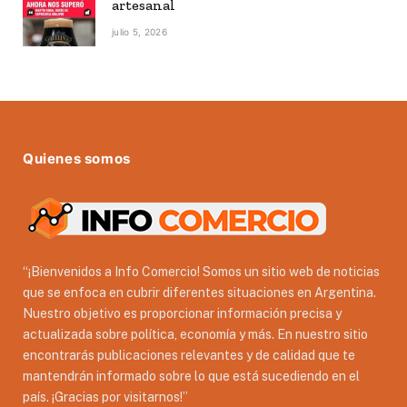
artesanal
julio 5, 2026
Quienes somos
“¡Bienvenidos a Info Comercio! Somos un sitio web de noticias
que se enfoca en cubrir diferentes situaciones en Argentina.
Nuestro objetivo es proporcionar información precisa y
actualizada sobre política, economía y más. En nuestro sitio
encontrarás publicaciones relevantes y de calidad que te
mantendrán informado sobre lo que está sucediendo en el
país. ¡Gracias por visitarnos!”