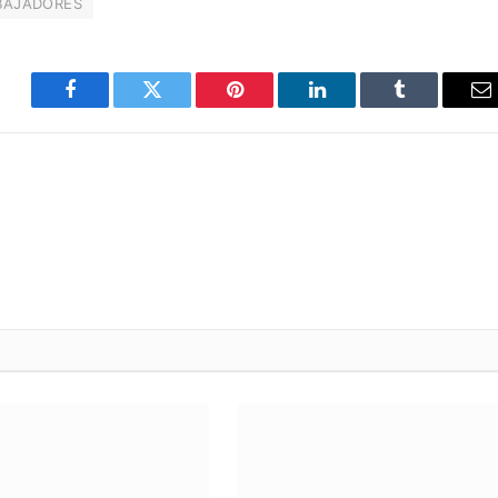
BAJADORES
Facebook
Twitter
Pinterest
LinkedIn
Tumblr
C
el