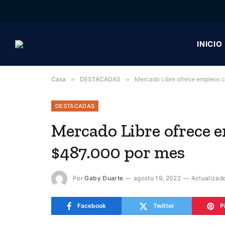
INICIO
Casa
»
DESTACADAS
»
Mercado Libre ofrece empleos 
DESTACADAS
Mercado Libre ofrece e
$487.000 por mes
Por
Gaby Duarte
agosto 19, 2022
Actualizad
Facebook
Twitter
P