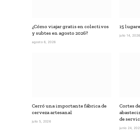
¿Cómo viajar gratis en colectivos
15 lugar
y subtes en agosto 2026?
julio 14, 202
agosto 6, 2026
Cerró una importante fábrica de
Cortes de
cerveza artesanal
abasteci
de servi
julio 5, 2026
junio 24, 20