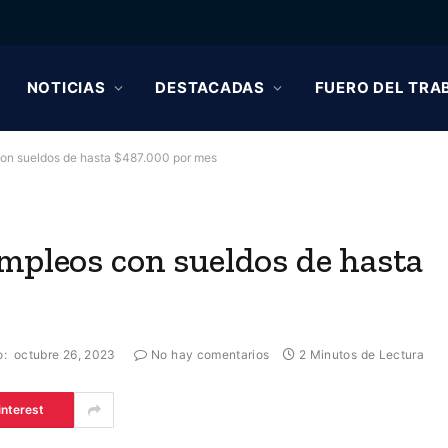
NOTICIAS
DESTACADAS
FUERO DEL TRA
con sueldos de hasta $487.000 por mes
mpleos con sueldos de hasta
o:
octubre 26, 2023
No hay comentarios
2 Minutos de Lectura
interest