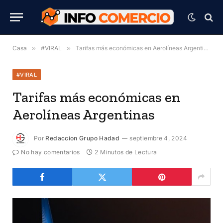
Casa
»
#VIRAL
»
Tarifas más económicas en Aerolíneas Argentinas
#VIRAL
Tarifas más económicas en
Aerolíneas Argentinas
Por
Redaccion Grupo Hadad
septiembre 4, 2024
No hay comentarios
2 Minutos de Lectura