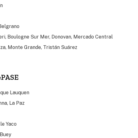
ín
 Belgrano
heri, Boulogne Sur Mer, Donovan, Mercado Central
iza, Monte Grande, Tristán Suárez
lePASE
enque Lauquen
nna, La Paz
lle Yaco
 Buey