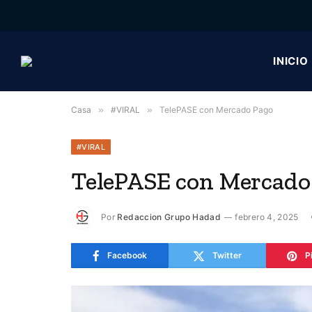
INICIO
Casa
»
#VIRAL
»
TelePASE con Mercado Pago
#VIRAL
TelePASE con Mercado
Por
Redaccion Grupo Hadad
febrero 4, 2025
Facebook
Twitter
P