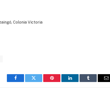
zaingó, Colonia Victoria
e
Facebook
Twitter
Pinterest
LinkedIn
Tumblr
C
el