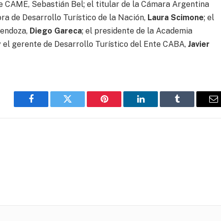
de CAME, Sebastián Bel; el titular de la Cámara Argentina
tora de Desarrollo Turístico de la Nación,
Laura Scimone
; el
Mendoza,
Diego Gareca
; el presidente de la Academia
 y el gerente de Desarrollo Turístico del Ente CABA,
Javier
Facebook
Twitter
Pinterest
LinkedIn
Tumblr
C
el