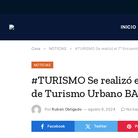
INICIO
Casa
»
NOTICIAS
»
#TURISMO Se realizó el 7° Encuentr
NOTICIAS
#TURISMO Se realizó e
de Turismo Urbano BA
Por
Ruben Obligado
agosto 9, 2024
No ha
Facebook
Twitter
P