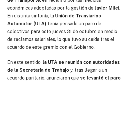
de Transporte
, en reclamo por las medidas
económicas adoptadas por la gestión de
Javier Milei
.
En distinta sintonía, la
Unión de Tranviarios
Automotor (UTA)
tenía pensado un paro de
colectivos para este jueves 31 de octubre en medio
de reclamos salariales, lo que tuvo su caída tras el
acuerdo de este gremio con el Gobierno.
En este sentido,
la UTA se reunión con autoridades
de la Secretaría de Trabajo
y, tras llegar a un
acuerdo paritario, anunciaron que
se levantó el paro
de 24 horas previsto para mañana jueves
, por lo
que los colectivos harán sus recorridos con total
normalidad en el Área Metropolitana de Buenos Aires
(AMBA).