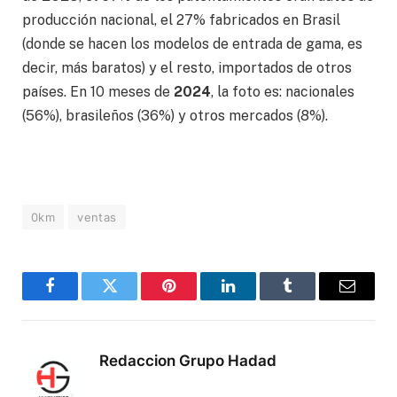
producción nacional, el 27% fabricados en Brasil
(donde se hacen los modelos de entrada de gama, es
decir, más baratos) y el resto, importados de otros
países. En 10 meses de
2024
, la foto es: nacionales
(56%), brasileños (36%) y otros mercados (8%).
0km
ventas
Facebook
Twitter
Pinterest
LinkedIn
Tumblr
Correo
electró
Redaccion Grupo Hadad