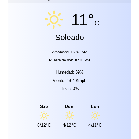
11°
C
Soleado
Amanecer: 07:41 AM
Puesta de sol: 06:18 PM
Humedad: 39%
Viento: 19.4 Kmph
Lluvia: 4%
Sáb
Dom
Lun
6/12°C
4/12°C
4/11°C