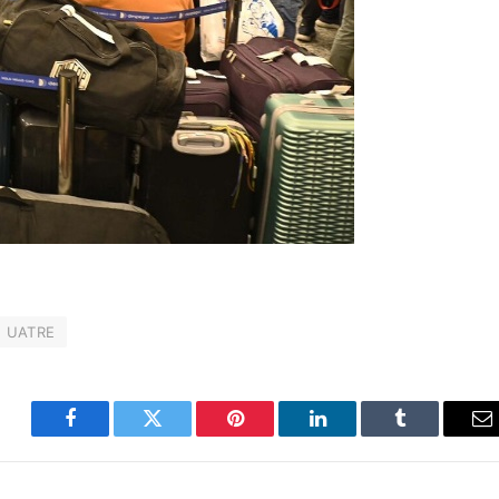
UATRE
Facebook
Twitter
Pinterest
LinkedIn
Tumblr
C
el