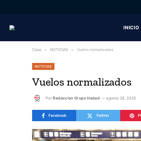
INICIO
Casa
»
NOTICIAS
»
Vuelos normalizados
NOTICIAS
Vuelos normalizados
Por
Redaccion Grupo Hadad
agosto 28, 2025
Facebook
Twitter
P