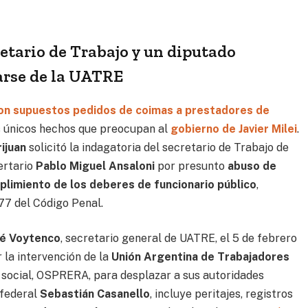
retario de Trabajo y un diputado
arse de la UATRE
on supuestos pedidos de coimas a prestadores de
s únicos hechos que preocupan al
gobierno de Javier Milei
.
rijuan
solicitó la indagatoria del
secretario de Trabajo de
bertario
Pablo Miguel Ansaloni
por presunto
abuso de
mplimiento de los deberes de funcionario público
,
277 del Código Penal.
é Voytenco
, secretario general de UATRE, el 5 de febrero
 la intervención de la
Unión Argentina de Trabajadores
a social, OSPRERA, para desplazar a sus autoridades
 federal
Sebastián Casanello
, incluye peritajes, registros