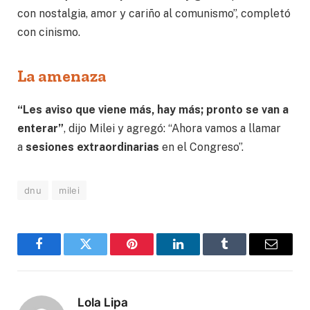
con nostalgia, amor y cariño al comunismo”, completó
con cinismo.
La amenaza
“Les aviso que viene más, hay más; pronto se van a
enterar”
, dijo Milei y agregó: “Ahora vamos a llamar
a
sesiones extraordinarias
en el Congreso”.
dnu
milei
Facebook
Twitter
Pinterest
LinkedIn
Tumblr
Correo
electró
Lola Lipa