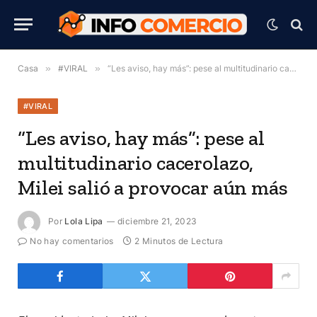
Casa
»
#VIRAL
»
“Les aviso, hay más”: pese al multitudinario cacerolazo, Milei salió a provocar aún más
#VIRAL
“Les aviso, hay más”: pese al
multitudinario cacerolazo,
Milei salió a provocar aún más
Por
Lola Lipa
diciembre 21, 2023
No hay comentarios
2 Minutos de Lectura