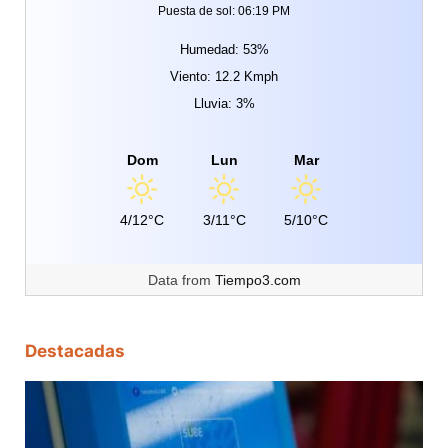
Puesta de sol: 06:19 PM
Humedad: 53%
Viento: 12.2 Kmph
Lluvia: 3%
Dom
Lun
Mar
4/12°C
3/11°C
5/10°C
Data from
Tiempo3.com
Destacadas