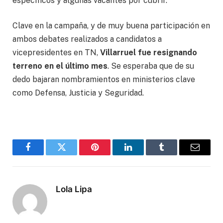
específicos y algunas vacantes por cubrir.
Clave en la campaña, y de muy buena participación en
ambos debates realizados a candidatos a
vicepresidentes en TN,
Villarruel fue resignando
terreno en el último mes
. Se esperaba que de su
dedo bajaran nombramientos en ministerios clave
como Defensa, Justicia y Seguridad.
Facebook
Twitter
Pinterest
LinkedIn
Tumblr
Correo
electró
Lola Lipa