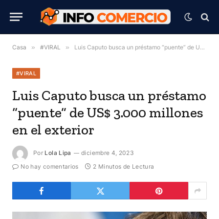
Casa
»
#VIRAL
»
Luis Caputo busca un préstamo “puente” de US$ 3.000 millones en el exterior
#VIRAL
Luis Caputo busca un préstamo
“puente” de US$ 3.000 millones
en el exterior
Por
Lola Lipa
diciembre 4, 2023
No hay comentarios
2 Minutos de Lectura