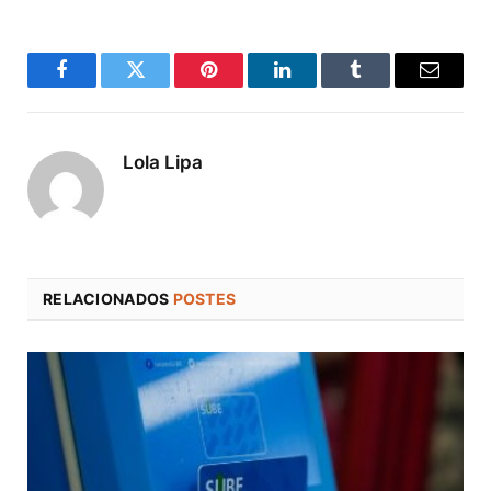
Facebook
Twitter
Pinterest
LinkedIn
Tumblr
Correo
electró
Lola Lipa
RELACIONADOS
POSTES