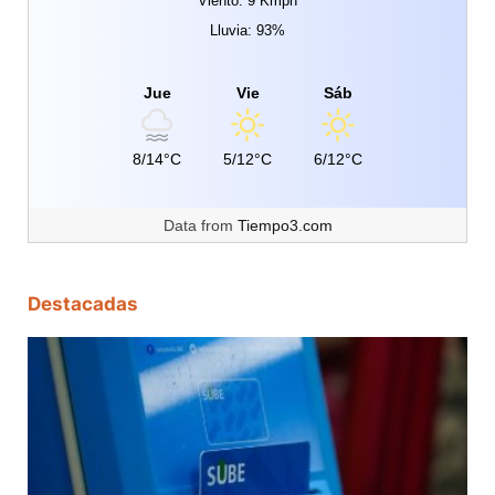
Viento: 9 Kmph
Lluvia: 93%
Jue
Vie
Sáb
8/14°C
5/12°C
6/12°C
Data from
Tiempo3.com
Destacadas